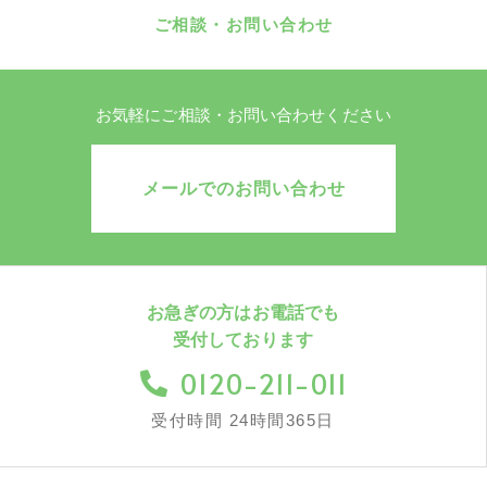
ザーが検索された検索キーワード、ご利
ご相談・お問い合わせ
用日時、ご利用の方法、ご利用環境、郵
便番号や性別、職業、年齢、ユーザーの
IPアドレス、クッキー情報、位置情報、
端末の個体識別情報などを指します。
お気軽にご相談・お問い合わせください
第2条
（プライバシー情報の収集方法）
メールでのお問い合わせ
当社は、ユーザーが利用登録をする際に
氏名、生年月日、住所、電話番号、メー
ルアドレス、銀行口座番号、クレジット
カード番号、運転免許証番号などの個人
情報をお尋ねすることがあります。ま
お急ぎの方はお電話でも
た、ユーザーと提携先などとの間でなさ
れたユーザーの個人情報を含む取引記録
受付しております
や、決済に関する情報を当社の提携先
0120-211-011
（情報提供元、広告主、広告配信先など
を含みます。以下、｢提携先｣といいま
受付時間 24時間365日
す。）などから収集することがありま
す。
当社は、ユーザーについて、利用したサ