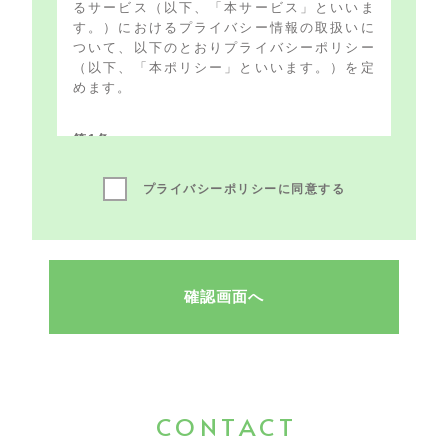
るサービス（以下、「本サービス」といいま
す。）におけるプライバシー情報の取扱いに
ついて、以下のとおりプライバシーポリシー
（以下、「本ポリシー」といいます。）を定
めます。
第1条
（プライバシー情報）
プライバシーポリシーに同意する
プライバシー情報のうち「個人情報」と
は、個人情報保護法にいう「個人情報」
を指すものとし、生存する個人に関する
情報であって、当該情報に含まれる氏
名、生年月日、住所、電話番号、連絡先
その他の記述等により特定の個人を識別
できる情報を指します。
プライバシー情報のうち「履歴情報およ
び特性情報」とは、上記に定める「個人
情報」以外のものをいい、ご利用いただ
いたサービスやご購入いただいた商品、
CONTACT
ご覧になったページや広告の履歴、ユー